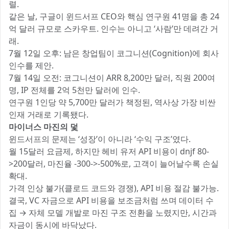
렬.
같은 날, 구글이 윈드서프 CEO와 핵심 연구원 41명을 총 24
억 달러 규모로 스카우트. 인수는 아니고 ‘사람’만 데려간 거
래.
7월 12일 오후: 남은 창업팀이 코그니션(Cognition)에 회사
인수를 제안.
7월 14일 오전: 코그니션이 ARR 8,200만 달러, 직원 200여
명, IP 전체를 2억 5천만 달러에 인수.
연구원 1인당 약 5,700만 달러가 책정된, 역사상 가장 비싼
인재 거래로 기록됐다.
마이너스 마진의 덫
윈드서프의 문제는 ‘성장’이 아니라 ‘수익 구조’였다.
월 15달러 요금제, 하지만 헤비 유저 API 비용이 dnjf 80-
>200달러, 마진율 -300->-500%로, 고객이 늘어날수록 손실
확대.
가격 인상 불가(클로드 코드와 경쟁), API 비용 절감 불가능.
결국, VC 자금으로 API 비용을 보조금처럼 쓰며 데이터 수
집 → 자체 모델 개발로 마진 구조 전환을 노렸지만, 시간과
자금이 동시에 바닥났다.