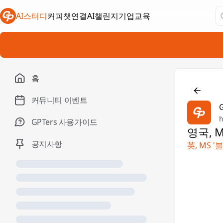
AI스터디
커피챗연결
AI챌린지
기업교육
새 탭에서 열림
새 탭에서 열림
새 탭에서 열림
홈

커뮤니티 이벤트
h
GPTers 사용가이드
영국, 
공지사항
英, MS 