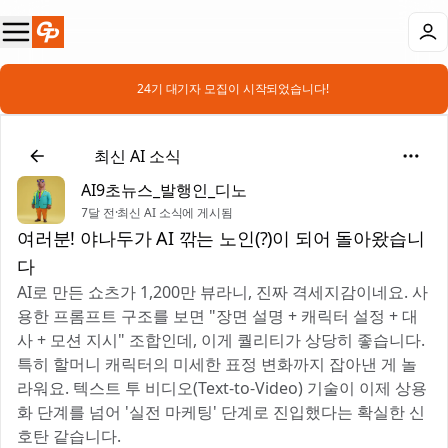
📣 24기 대기자 모집이 시작되었습니다!
📰
최신 AI 소식
AI9초뉴스_발행인_디노
7달 전
·
최신 AI 소식에 게시됨
여러분! 야나두가 AI 깎는 노인(?)이 되어 돌아왔습니
다 🤣
AI로 만든 쇼츠가 1,200만 뷰라니, 진짜 격세지감이네요. 사
용한 프롬프트 구조를 보면 "장면 설명 + 캐릭터 설정 + 대
사 + 모션 지시" 조합인데, 이게 퀄리티가 상당히 좋습니다.
특히 할머니 캐릭터의 미세한 표정 변화까지 잡아낸 게 놀
라워요. 텍스트 투 비디오(Text-to-Video) 기술이 이제 상용
화 단계를 넘어 '실전 마케팅' 단계로 진입했다는 확실한 신
호탄 같습니다.