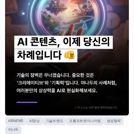
AI9NEWS
AI영상
기술트렌드
프롬프트엔지니어링
생성형AI
야나두