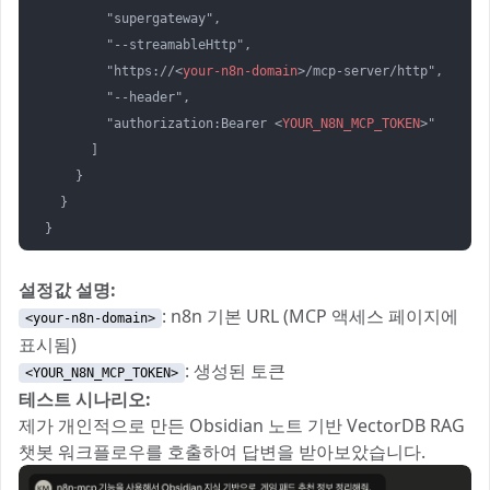
        "supergateway",

        "--streamableHttp",

        "https://
<
your-n8n-domain
>
/mcp-server/http",

        "--header",

        "authorization:Bearer 
<
YOUR_N8N_MCP_TOKEN
>
"

      ]

    }

  }

설정값 설명:
: n8n 기본 URL (MCP 액세스 페이지에
<your-n8n-domain>
표시됨)
: 생성된 토큰
<YOUR_N8N_MCP_TOKEN>
테스트 시나리오:
제가 개인적으로 만든 Obsidian 노트 기반 VectorDB RAG
챗봇 워크플로우를 호출하여 답변을 받아보았습니다.