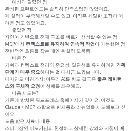
😅 예상과 달랐던 점
완성된 프런트엔드는 솔직히 만족스럽진 않았어요.
제 실력이 부족해서일 수도 있고, 아직은 세밀한 조정이 어
려운 점도 있었어요.
👍 좋았던 점
자연어 기반으로 전체 구조를 빠르게 생성할 수 있는 점
MCP에서
컨텍스트를 유지하며 연속적 작업
이 가능했던 점
전반적인 흐름을 잡는 데엔 확실히 도움됨
💡 배운 점
기획과 컨텍스트 정리의 중요성: 일관성을 유지하려면
기획
단계가 매우 중요
하다는 걸 다시금 느꼈습니다.
디자인도 마찬가지: 아무리 AI를 써도 결국은
좋은 레퍼런
스와 구체적 요청
이 성패를 좌우해요.
🚀 다음 시도는?
기존에 방치된 워드프레스 홈페이지가 있어요. 이것도
Claude + MCP 조합으로 반자동화 리뉴얼을 시도해보고 싶
어요!
도움 받은 자료나 내용
스터디장인 이모카님의 친절하고 상세한 강의와 지침이 매