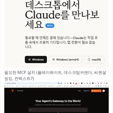
필요한 MCP 설치 (플레이롸이트, 데스크탑커맨더, 씨퀀셜
씽킹, 컨텍스트7)