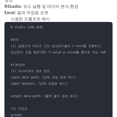
생성
RStudio
: 코드 실행 및 데이터 분석 환경
Excel
: 결과 저장용 포맷
💬 사용한 프롬프트 예시
R studio code 짜줘. 

#분석

(1) 실험군과 대조군 간의 임상변수들의 t-test를 진행하고,

임상변수 군별 평균(SD) t-value p-value를 행으로 하는 table을
#기본정보

(1) 데이터셋과 경로 정보

input data path: [입력 파일 경로 예시]

input dataset: [입력 파일명 예시]

output data path: [출력 폴더 경로 예시]

(2) 군정보

group3
