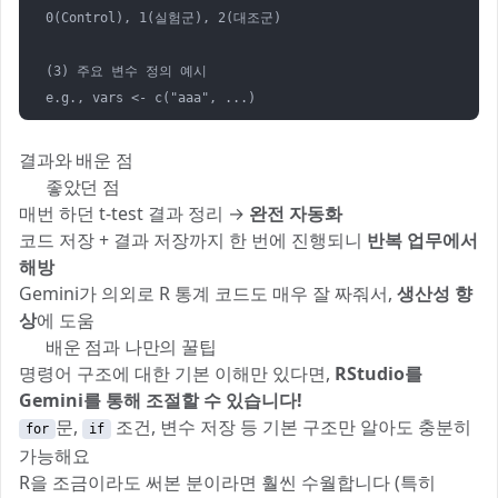
0(Control), 1(실험군), 2(대조군)

(3) 주요 변수 정의 예시

e.g., vars <- c("aaa", ...)
결과와 배운 점
✅ 좋았던 점
매번 하던 t-test 결과 정리 →
완전 자동화
코드 저장 + 결과 저장까지 한 번에 진행되니
반복 업무에서
해방
Gemini가 의외로 R 통계 코드도 매우 잘 짜줘서,
생산성 향
상
에 도움
💡 배운 점과 나만의 꿀팁
명령어 구조에 대한 기본 이해만 있다면,
RStudio를
Gemini를 통해 조절할 수 있습니다!
문,
조건, 변수 저장 등 기본 구조만 알아도 충분히
for
if
가능해요
R을 조금이라도 써본 분이라면 훨씬 수월합니다 (특히