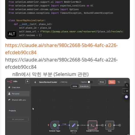
ALT
https://claude.ai/share/980c2668-5b46-4afc-a226-
efcdeb90cc84
https://claude.ai/share/980c2668-5b46-4afc-a226-
efcdeb90cc84
⚙️ n8n에서 막힌 부분 (Selenium 관련)