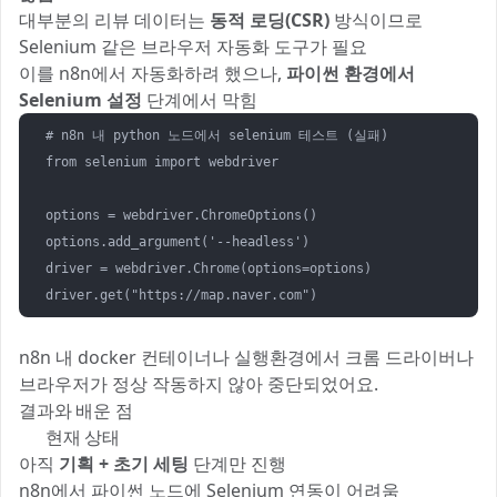
대부분의 리뷰 데이터는
동적 로딩(CSR)
방식이므로
Selenium 같은 브라우저 자동화 도구가 필요
이를 n8n에서 자동화하려 했으나,
파이썬 환경에서
Selenium 설정
단계에서 막힘
# n8n 내 python 노드에서 selenium 테스트 (실패)

from selenium import webdriver

options = webdriver.ChromeOptions()

options.add_argument('--headless')

driver = webdriver.Chrome(options=options)

n8n 내 docker 컨테이너나 실행환경에서 크롬 드라이버나
브라우저가 정상 작동하지 않아 중단되었어요.
결과와 배운 점
✅ 현재 상태
아직
기획 + 초기 세팅
단계만 진행
n8n에서 파이썬 노드에 Selenium 연동이 어려움