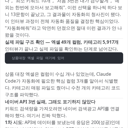
다", "최소 키워드 10개", "처음 3번은 내가 검수할게", "예
외는 한번에 모아서 보고해줘". 이런 선택을 하나씩 하다 보
니 13문항이 끝났고, 그 결과물이 자동화의 청사진이 됐다.
이 인터뷰 과정이 전체 자동화 품질을 결정한 핵심이었다.
"자동화해줘"라고 막연히 던졌으면 절대 이런 결과가 안 나
왔을 것이다.
실제 파일 구조 확인 — 엑셀 49개 컬럼, 카테고리 5,917개
인터뷰가 끝나고 실제 파일을 확인하는 단계로 넘어갔다.
상품대장 엑셀 파일 여기에 있어
상품 대장 엑셀은 컬럼이 수십 개나 있었는데, Claude
Code가 자동화에 필요한 핵심 컬럼 3개를 알아서 식별했
다. 카테고리 매핑 파일도 줬더니 수천 개의 카테고리 코드
구조를 파악했다.
네이버 API 3번 실패, 그래도 포기하지 않았다
키워드 검색량을 가져오려면 네이버 검색광고 API를 연결
해야 했다. 여기서 진짜 막혔다.
1차 시도
: API에 데이터를 보냈는데 응답은 200(성공)인데