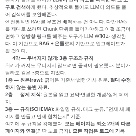
구로 검색
하게 했다. 추상적으로 물어도 LLM이 의도를 풀
어 검색어를 보완해준다.
※ 전통적인 RAG를 무조건 배척하는 건 아니다. 다만 RAG
를 제대로 쓰려면 Chunk 단위로 들어가야하고 이걸 조금더
편하고 양방향 링크를 해주는 도구가 LLM WIKI라 생각한
다. 이 기반으로
RAG + 온톨로지
기반으로 업그레이드가
될 것이다.
📐 4막 — 무너지지 않게: 3층 구조와 규칙
위키가 커져도 무너지지 않으려면 골격이 필요했다. 분야가
달라도 같은 3층으로 지었다.
1층 — 원본(raw)
: 긁어온 기준서·법령·기사 원문.
절대 수정
하지 않는 불변 자료.
2층 — 정제 지식
: 원본을 읽고 요약·연결한 개념/실체 페이
지.
3층 — 규칙(SCHEMA)
: 파일명 규칙, 태그 분류, "언제 새 페
이지를 만들고 언제 합치는지" 기준.
여기에 두 규칙을 강제했다:
모든 페이지는 최소 2개의 다른
페이지와 연결
(외딴 노트 금지),
모든 작업은 로그에 기록