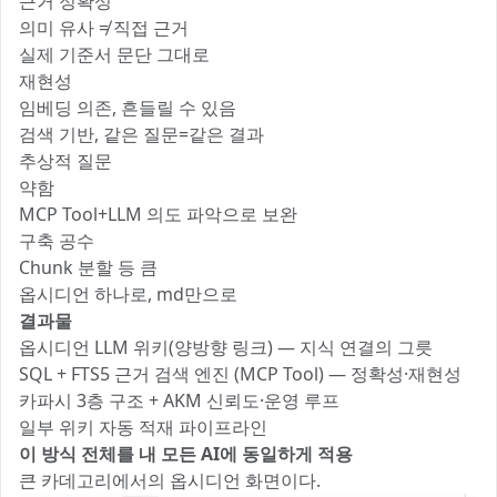
근거 정확성
의미 유사 ≠ 직접 근거
실제 기준서 문단 그대로
재현성
임베딩 의존, 흔들릴 수 있음
검색 기반, 같은 질문=같은 결과
추상적 질문
약함
MCP Tool+LLM 의도 파악으로 보완
구축 공수
Chunk 분할 등 큼
옵시디언 하나로, md만으로
결과물
옵시디언 LLM 위키(양방향 링크) — 지식 연결의 그릇
SQL + FTS5 근거 검색 엔진 (MCP Tool) — 정확성·재현성
카파시 3층 구조 + AKM 신뢰도·운영 루프
일부 위키 자동 적재 파이프라인
이 방식 전체를 내 모든 AI에 동일하게 적용
큰 카데고리에서의 옵시디언 화면이다.