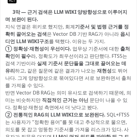
ALT
🗂️ 3막 — 근거 검색은 LLM WIKI 양방향성으로 이루어지
며 보완이 된다.
지식 연결은 위키로 했지만, 회계
기준서 및 법령 근거를 정
확히 끌어오는 검색
은 Vector DB 기반 RAG가 아니라
옵시
디언 LLM WIKI구조
를 택했다. 이유는 두 가지.
① 정확성·재현성이 우선이다.
업무상 기준서에 대한
출처
확인이 필수
라, 정확도가 최우선이라고 판단했다. FTS5는
검색 기반이라
실제 기준서 문단들을 그대로 끌어오는 데
유리
하고, 같은 질문에 같은 결과가 나오는
재현성
도 뛰어
나다. 그게 양방향성으로 묶여있다면 서로 보완하면서 출처
를 가져올 수 있다.
반면 Vector DB RAG는 의미 유사도로 검색하기 때문에, 의
미는 비슷하지만
직접적인 근거는 아닌
문단이 나올 수 있
다. 정확성·재현성 측면에서 더 낫다고 봤다.
② 전통적인 RAG의 LLM WIKI으로 보완된다.
SQL+FTS5
는 사용자가 "정확한 용어"를 못 대고 추상적으로 물으면,
의도를 못 잡고 엉뚱한 기준서를 가져올 리스크가 있다. 사
용자가 질문을 던지면
LLM이 먼저 의도를 파악한 뒤 그 도