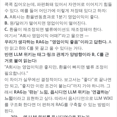
콕콕 집어오는데, 파편화돼 있어서 자연어로 이어지기 힘들
수 있다. 예를 들어 어딘가에 이렇게 저장돼 있다고 하자:
A.
A회사는 환율변동효과로 1분기 영업이익이 좋다.
B.
원/달러가 떨어지면 영업이익이 떨어진다.
C.
환율이 재조정되면 밸류에이션도 재조정돼야 한다.
여기서 "A회사 영업이익 어때?"라고 물으면 —
우리가 생각하는 RAG는 "영업이익 좋음"이라고 답한다.
A
만 읽고 B와 C를 못 끌고 올 수 있다는 거다.
반면 LLM 위키는 태그·링크 관계가 양방향이라 B, C를 근
거로 붙여 읽는다:
"A회사는 영업이익은 좋지만, 환율이 빠지면 밸류 조정이
필요합니다."
이 차이가 실무에선 결정적이다. 보고서는 "좋다"로 끝나면
안 되고, "좋지만 이런 조건이 붙는다"까지 가야 하니까. 그
래서
RAG는 '깎는' 느낌, 옵시디언 LLM 위키는 '연결하는'
느낌
이라고 표현하고 싶다. 따라서 옵시디언으로 LLM WIKI
를 구조화 한다면 더 편하게 RAG를 구축할 수 있는 방법이
된다.