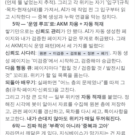
(언제 뭘 넣었는지 추적). 그리고 각 위키는 자기 '입구'(규칙
·목차·현재상태)를 가져서, AI가 매 작업 전 그 입구부터 읽
고 시작한다 — 중복 생성과 누락 연결을 막는 장치다.
🔧 5막 — '운영 루프'로: AKM 차용 + 자동 적재
쌓기만으로는
신뢰도 관리
가 안 됐다. AI가 자동 생성한 페
이지와 내가 검증한 페이지가 같은 무게로 취급됐다. 그래
서 AKM(지식 운영 패턴)에서 세 가지를 빌렸다:
신뢰도 사다리
:
. 자동 생
원본 → 미검증 → 검토됨 → 정본 → 폐기
성 페이지는 '미검증'에서 시작하고, 검증해야 승급한다.
다음 행동 큐
: 페이지마다 "합칠 것 / 검증할 것 / 발전시킬
것" 꼬리표. 위키가 할 일 목록을 품는다.
되돌아 배우기
: 실패하면 "어느 층의 문제였나"를 따져 그
층(규칙·페이지·신뢰도)을 고친다.
그리고 가장 큰 도약 — 일부 위키엔
자동 적재
를 붙였다. 정
해진 시각에 봇이 알아서 자료를 수집해 원본 층에 저장하
고, 관련 페이지를 갱신하고, 목차를 다시 세고, 특이사항을
보고한다.
내가 손대지 않아도 위키가 매일 두꺼워진다.
🧹 6막 — 진짜 적은 '부족'이 아니라 '중복과 고아'
자라면서 깨달은 게 있다. 지식베이스가 망가지는 건 자료