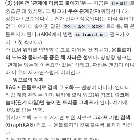
③ 남은 건 '관계에 이름표 붙이기'뿐
— 지금은
로
[[링크]]
연결은
돼 있지만, 그 링크가
무슨 관계인지
(위임한다 / 개
정한다 / 모순된다 / 근거가 된다 / 적용된다)는 아직 술어가
없다. 여기에 술어만 달면
트리플, 즉 온
주어 - 술어 - 목적어
톨로지가 된다. (AKM에서 빌린
필드가 이
contradictions
미 그 첫 싹이다.)
즉 LLM 위키를 양방향 링크로 지어온 것 자체가,
온톨로지
의 노드와 클래스를 품은 채 자라온 셈
이다. 양방향 링크는
"관계는 있는데 이름표만 없는" 상태고, 확장은 맨땅이 아니
라 이 위에서 자연스럽게 이어진다.
🚀 앞으로의 계획
RAG + 온톨로지로 검색 고도화
— 맨땅이 아니다. 엔티티
타입·계층 관계는 이미 위키에 깔려 있고(위 참조),
링크에
술어(관계 타입)만 붙이면 트리플 그래프
가 된다. 여기에
RAG를 얹는 방향.
위키가 수백 노트로 커지면 보완 자료로
그래프 기반 검색
(GraphRAG)
검토 — 온톨로지가 갖춰질수록 효과가 커진
다.
자동 적재 패턴을 더 많은 분야 위키로 확장