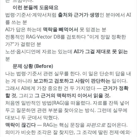
는' 느낌이다.
🎯 이런 분들께 도움돼요
법령·기준서·계약서처럼
출처와 근거가 생명
인 분야에서 AI
를 쓰는 분
AI가 답은 하는데
맥락을 빼먹어서
못 믿겠는 분
전통적인 RAG·Vector DB를 검토하다 "이게 정말 정확한
가?"가 걸렸던 분
노션·옵시디언에 자료는 있는데
AI가 그걸 제대로 못 읽는
분
😫 문제 상황 (Before)
나는 법령·기준서 관련 실무를 한다. 이 일은 단순히 답을 내
는 게 아니라
보고하고 검토하고 사람이 판단하는
일이다.
그래서 AI에게 가장 중요한 건 두 가지였다 —
근거가 정확
할 것
, 그리고
그 근거의 맥락까지 이어서 읽을 것.
처음엔 일반적인 방법(RAG)을 떠올렸다. 자료를 잔뜩 넣어
두고 질문하면 관련 부분을 찾아오는 방식. 그런데 실무에
대보니 두 군데서 막혔다.
맥락이 끊긴다
— RAG는 핵심 문장을
파편으로
집어온다.
의미가 비슷한 조각은 잘 찾지만, 그 조각에 딸린 전제·예외·