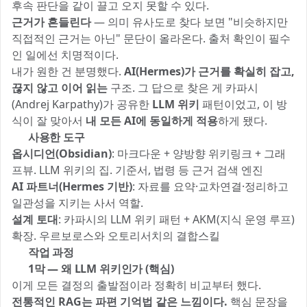
후속 판단을 같이 끌고 오지 못할 수 있다.
근거가 흔들린다
— 의미 유사도로 찾다 보면 "비슷하지만
직접적인 근거는 아닌" 문단이 올라온다. 출처 확인이 필수
인 일에선 치명적이다.
내가 원한 건 분명했다.
AI(Hermes)가 근거를 확실히 잡고,
끊지 않고 이어 읽는
구조. 그 답으로 찾은 게 카파시
(Andrej Karpathy)가 공유한
LLM 위키
패턴이었고, 이 방
식이 잘 맞아서
내 모든 AI에 동일하게 적용
하게 됐다.
🛠️ 사용한 도구
옵시디언(Obsidian)
: 마크다운 + 양방향 위키링크 + 그래
프뷰. LLM 위키의 집. 기준서, 법령 등 근거 검색 엔진
AI 파트너(Hermes 기반)
: 자료를 요약·교차연결·정리하고
일관성을 지키는 사서 역할.
설계 토대
: 카파시의 LLM 위키 패턴 + AKM(지식 운영 루프)
확장. 우르보로스와 오토리서치의 결합스킬
🔧 작업 과정
🧠 1막 — 왜 LLM 위키인가 (핵심)
이게 모든 결정의 출발점이라 정확히 비교부터 했다.
전통적인 RAG는 파편 기억법 같은 느낌이다.
핵심 문장을