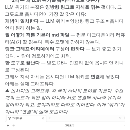
🔗 2막 — 왜 LLM 위키를 옵시디언으로 짓는가
LLM 위키의 본질은
양방향 링크로 지식을 엮는 것
이다. 그
그릇으로 옵시디언이 가장 잘 맞은 이유:
개념이 일치한다
— LLM 위키 = 양방향 링크 구조 = 옵시디
언이 원래 하는 일.
뭘 어떻게 적든 기본이 md 파일
— 평문 마크다운이라 컴퓨
터(AI)가 잘 읽는다. 특수 포맷에 갇히지 않는다.
링크·그래프·메타데이터 구성이 편하다
— 보기 좋고 읽기
쉽다. 사람이 검토하기에도 최적.
한 도구로 끝난다
— 별도 DB나 인프라 없이 옵시디언 하나
로 구성된다.
그래서 지식 자체는 옵시디언 LLM 위키로
연결
해 쌓았다.
아래는 실제 그래프뷰다.
▲ 옵시디언 그래프뷰. 각 색이 하나의 분야를 이룬다. 수천
개의 노트가 외딴 점이 아니라 서로 연결돼 하나의 유기적
덩어리가 되고, 분야끼리도 다리로 이어진다. 이게 "깎기"가
아니라 "연결"의 실제 모습이다.