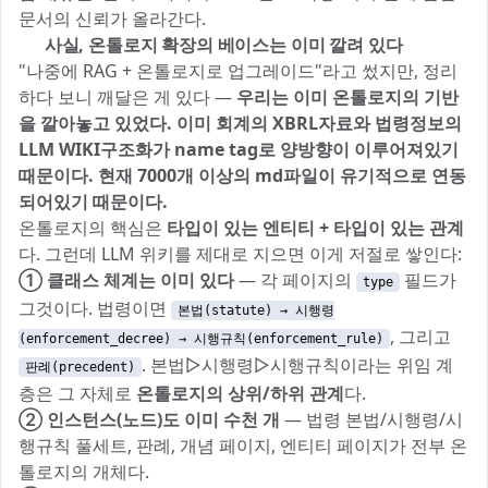
문서의 신뢰가 올라간다.
🧬 사실, 온톨로지 확장의 베이스는 이미 깔려 있다
"나중에 RAG + 온톨로지로 업그레이드"라고 썼지만, 정리
하다 보니 깨달은 게 있다 —
우리는 이미 온톨로지의 기반
을 깔아놓고 있었다. 이미 회계의 XBRL자료와 법령정보의
LLM WIKI구조화가 name tag로 양방향이 이루어져있기
때문이다. 현재 7000개 이상의 md파일이 유기적으로 연동
되어있기 때문이다.
온톨로지의 핵심은
타입이 있는 엔티티 + 타입이 있는 관계
다. 그런데 LLM 위키를 제대로 지으면 이게 저절로 쌓인다:
① 클래스 체계는 이미 있다
— 각 페이지의
필드가
type
그것이다. 법령이면
본법(statute) → 시행령
, 그리고
(enforcement_decree) → 시행규칙(enforcement_rule)
. 본법▷시행령▷시행규칙이라는 위임 계
판례(precedent)
층은 그 자체로
온톨로지의 상위/하위 관계
다.
② 인스턴스(노드)도 이미 수천 개
— 법령 본법/시행령/시
행규칙 풀세트, 판례, 개념 페이지, 엔티티 페이지가 전부 온
톨로지의 개체다.