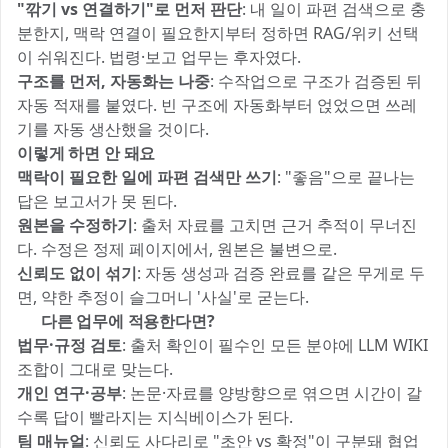
"깎기 vs 연결하기"로 먼저 판단
: 내 일이 파편 검색으로 충
분한지, 맥락 연결이 필요한지부터 정하면 RAG/위키 선택
이 쉬워진다. 법령·보고 업무는 후자였다.
구조를 먼저, 자동화는 나중
: 수작업으로 구조가 검증된 뒤
자동 적재를 붙였다. 빈 구조에 자동화부터 얹었으면 쓰레
기를 자동 생산했을 것이다.
이렇게 하면 안 돼요
맥락이 필요한 일에 파편 검색만 쓰기
: "좋음"으로 끝나는
답은 보고서가 못 된다.
원본을 수정하기
: 출처 자료를 고치면 근거 추적이 무너진
다. 수정은 정제 페이지에서, 원본은 불변으로.
신뢰도 없이 섞기
: 자동 생성과 검증 완료를 같은 무게로 두
면, 약한 추정이 슬그머니 '사실'로 굳는다.
🌍 다른 업무에 적용한다면?
법무·규정 검토
: 출처 확인이 필수인 모든 분야에 LLM WIKI
조합이 그대로 맞는다.
개인 연구·공부
: 논문·자료를 양방향으로 엮으면 시간이 갈
수록 답이 빨라지는 지식베이스가 된다.
팀 매뉴얼
: 신뢰도 사다리로 "초안 vs 확정"이 구분돼 협업