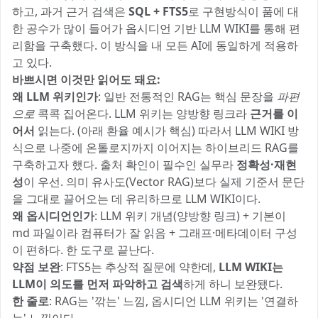
하고, 과거 근거 검색은
SQL + FTS5
로 구현방식이 품에 대
한 공수가 많이 들어가 옵시디언 기반 LLM WIKI를 통해 편
리함을 구축했다. 이 방식을 내 모든 AI에 동일하게 적용하
고 있다.
바쁘시면 이것만 읽어도 돼요:
왜 LLM 위키인가
: 일반 전통적인 RAG는 핵심 문장을
파편
으로
콕콕 집어온다. LLM 위키는 양방향 링크라
근거를 이
어서
읽는다. (아래 환율 예시가 핵심) 따라서 LLM WIKI 방
식으로 나중에 온톨로지까지 이어지는 하이브리드 RAG를
구축하고자 했다. 출처 확인이 필수인 실무라
정확성·재현
성
이 우선. 의미 유사도(Vector RAG)보다 실제 기준서 문단
을 그대로 끌어오는 데 유리하므로 LLM WIKI이다.
왜 옵시디언인가
: LLM 위키 개념(양방향 링크) + 기본이
md 파일이라 컴퓨터가 잘 읽음 + 그래프·메타데이터 구성
이 편하다. 한 도구로 끝난다.
약점 보완
: FTS5는 추상적 질문에 약한데,
LLM WIKI는
LLM이 의도를 먼저 파악하고 검색
하게 하니 보완됐다.
한 줄로
: RAG는 '깎는' 느낌, 옵시디언 LLM 위키는 '연결하