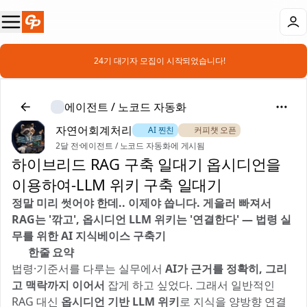
📣 24기 대기자 모집이 시작되었습니다!
에이전트 / 노코드 자동화
자연어회계처리
🐶 AI 찐친
☕ 커피챗 오픈
2달 전
·
에이전트 / 노코드 자동화에 게시됨
하이브리드 RAG 구축 일대기 옵시디언을
이용하여-LLM 위키 구축 일대기
정말 미리 썻어야 한데.. 이제야 씁니다. 게을러 빠져서
RAG는 '깎고', 옵시디언 LLM 위키는 '연결한다' — 법령 실
무를 위한 AI 지식베이스 구축기
📝 한줄 요약
법령·기준서를 다루는 실무에서
AI가 근거를 정확히, 그리
고 맥락까지 이어서
잡게 하고 싶었다. 그래서 일반적인
RAG 대신
옵시디언 기반 LLM 위키
로 지식을 양방향 연결