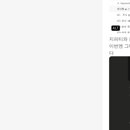
ALT
지피티와 
이번엔 그
다