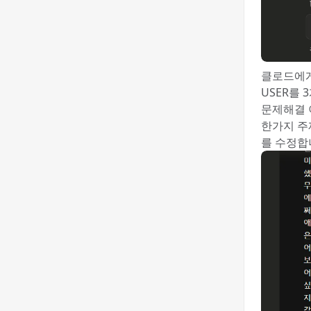
클로드에
USER를
문제해결 
한가지 주
를 수정합