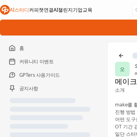
AI스터디
커피챗연결
AI챌린지
기업교육
새 탭에서 열림
새 탭에서 열림
새 탭에서 열림
홈
커뮤니티 이벤트
오
a
GPTers 사용가이드
메이크
공지사항
소개
make를
진행 방법
어떤 도구
OT 기간
일단 스터