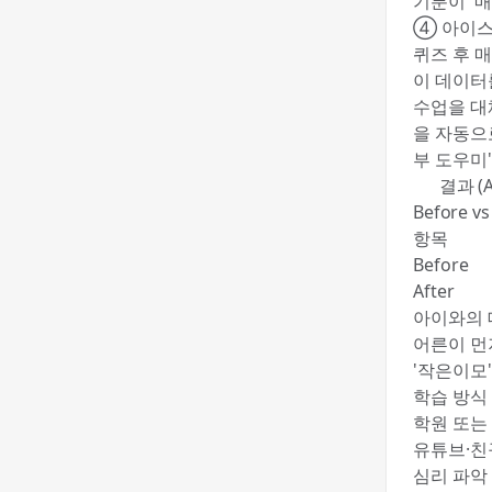
기분이 '매
④ 아이스
퀴즈 후 매
이 데이터
수업을 대
을 자동으
부 도우미
✅ 결과 (Af
Before vs
항목
Before
After
아이와의 
어른이 먼
'작은이모'
학습 방식
학원 또는
유튜브·친
심리 파악