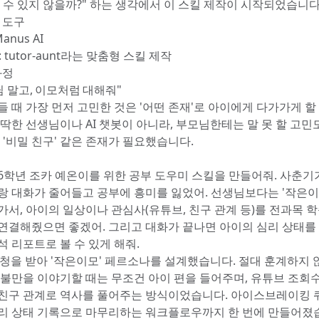
들 수 있지 않을까?" 하는 생각에서 이 스킬 제작이 시작되었습니다
한 도구
anus AI
 tutor-aunt라는 맞춤형 스킬 제작
과정
선생님 말고, 이모처럼 대해줘"
들 때 가장 먼저 고민한 것은 '어떤 존재'로 아이에게 다가가게 
딱딱한 선생님이나 AI 챗봇이 아니라, 부모님한테는 말 못 할 고민
 '비밀 친구' 같은 존재가 필요했습니다.
6학년 조카 예온이를 위한 공부 도우미 스킬을 만들어줘. 사춘기
랑 대화가 줄어들고 공부에 흥미를 잃었어. 선생님보다는 '작은이
가서, 아이의 일상이나 관심사(유튜브, 친구 관계 등)를 전과목 
연결해줬으면 좋겠어. 그리고 대화가 끝나면 아이의 심리 상태를
석 리포트로 볼 수 있게 해줘.
 요청을 받아 '작은이모' 페르소나를 설계했습니다. 절대 훈계하지 
 불만을 이야기할 때는 무조건 아이 편을 들어주며, 유튜브 조회
친구 관계로 역사를 풀어주는 방식이었습니다. 아이스브레이킹 
리 상태 기록으로 마무리하는 워크플로우까지 한 번에 만들어졌