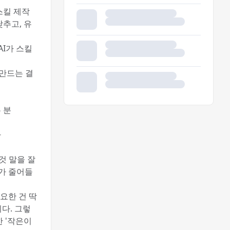
 스킬 제작
낮추고, 유
AI가 스킬
 만드는 결
 분
자
것 말을 잘
가 줄어들
요한 건 딱
다. 그렇
한 '작은이