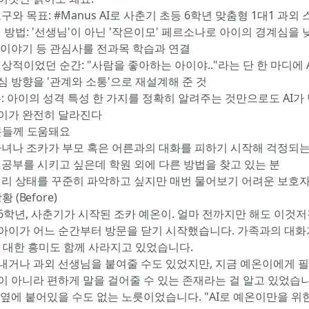
구와 목표: #Manus AI로 사춘기 초등 6학년 맞춤형 1대1 과외
 방법: '선생님'이 아닌 '작은이모' 페르소나로 아이의 경계심을 
 이야기 등 관심사를 전과목 학습과 연결
상적이었던 순간: "사람을 좋아하는 아이야.."라는 단 한 마디에 
심 방향을 '관계와 소통'으로 재설계해 준 것
훈: 아이의 성격 특성 한 가지를 정확히 알려주는 것만으로도 AI가
이가 완전히 달라진다
 분들께 도움돼요
자녀나 조카가 부모 혹은 어른과의 대화를 피하기 시작해 걱정되는
 공부를 시키고 싶은데 학원 외에 다른 방법을 찾고 있는 분
심리 상태를 꾸준히 파악하고 싶지만 매번 물어보기 어려운 보호
황 (Before)
6학년, 사춘기가 시작된 조카 예온이. 얼마 전까지만 해도 이것저
아이가 어느 순간부터 방문을 닫기 시작했습니다. 가족과의 대화
에 대한 흥미도 함께 사라지고 있었습니다.
내거나 과외 선생님을 붙여줄 수도 있었지만, 지금 예온이에게 필
이 아니라 편하게 말을 걸어줄 수 있는 존재라는 걸 알고 있었습니
 옆에 붙어있을 수도 없는 노릇이었습니다. "AI로 예온이만을 위