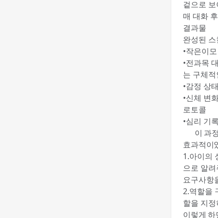
겉으로 보
매 대화 후
결과물
완성된 스
•작은이모
•전과목 대
는 구체적
•감정 상태
•신체 변
로토콜
•심리 기록
💬 이 과
효과적이었
1.아이의
으로 알려
요구사항을
2.역할을
할을 지정하
이렇게 하