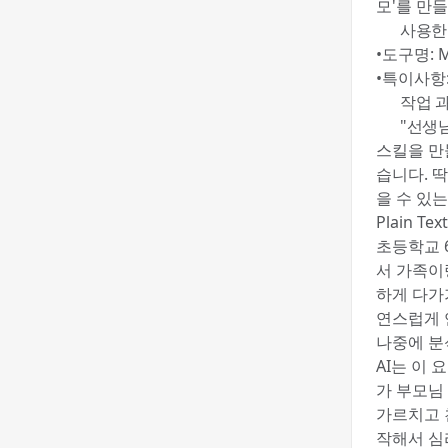
모'를 만
🛠️ 사용
•도구명: M
•특이사항:
🔧 작업 
👩‍👧 "
스킬을 만
습니다. 
을 수 있는
Plain Text
초등학교 
서 가족이
하게 다가
연스럽게 
나중에 분
AI는 이
가 부모님
가르치고 
작해서 심