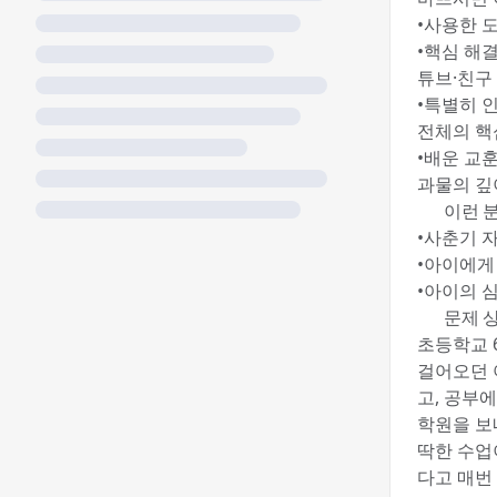
•사용한 도
•핵심 해결
튜브·친구
•특별히 인
전체의 핵
•배운 교
과물의 깊
🎯 이런
•사춘기 
•아이에게
•아이의 
😫 문제 상
초등학교 
걸어오던 
고, 공부
학원을 보
딱한 수업
다고 매번