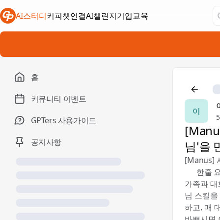
AI스터디
커피챗연결
AI챌린지
기업교육
새 탭에서 열림
새 탭에서 열림
새 탭에서 열림
홈
커뮤니티 이벤트
이
GPTers 사용가이드
[Man
공지사항
님'을
[Manus
📝 한줄 
가족과 대화
님 스킬을
하고, 매 
바쁘시면 