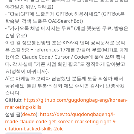
야간발송 위반, 과태료)
- "ChatGPT에 노출되게 GPTBot 허용하세요" (GPTBot은
학습봇, 검색 노출은 OAI-SearchBot)
- "카카오톡 채널 메시지는 무료" (개설·챗봇만 무료, 발송은
건당 유료)
이런 걸 정보통신망법 조문·KISA·각 벤더 공식문서로 못박
은 스킬 9종 + references 17개를 만들어 무료(MIT)로 공개
했어요. Claude Code / Cursor / Codex에 붙여 쓰면 됩니
다. 각 사실에 "기준 시점·확인 필요"도 정직하게 달아놨고
요(정책이 바뀌니까).
AI로 마케팅 해보려다 답답했던 분들께 도움 되실까 해서
공유해요. 틀린 부분·최신화 제보 주시면 감사히 반영하겠
습니다.
GitHub:
https://github.com/gugdongbag-eng/korean-
marketing-skills
설명 글(
dev.to
):
https://dev.to/gugdongbageng/i-
made-claude-code-get-korean-marketing-right-9-
citation-backed-skills-2olc