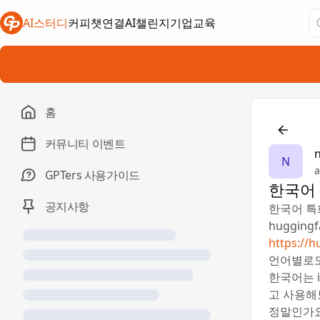
AI스터디
커피챗연결
AI챌린지
기업교육
새 탭에서 열림
새 탭에서 열림
새 탭에서 열림
홈
커뮤니티 이벤트
N
a
GPTers 사용가이드
한국어 
공지사항
한국어 특
huggingf
https://
언어별로도
한국어는 in
고 사용해
정말인가