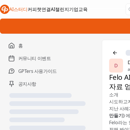
AI스터디
커피챗연결
AI챌린지
기업교육
새 탭에서 열림
새 탭에서 열림
새 탭에서 열림
홈
커뮤니티 이벤트
D
D
a
GPTers 사용가이드
Felo
공지사항
자료 얻
소개
시도하고자
지난 사례
만들기)
Felo라는
전해 봐야