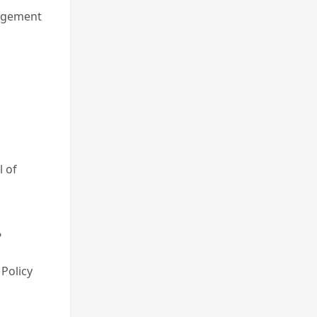
agement
l of
?
 Policy