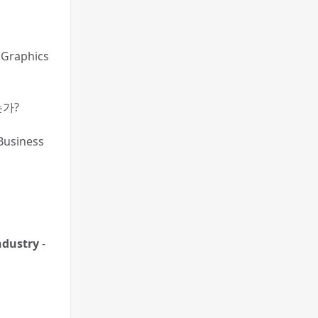
 Graphics
는가?
 Business
ndustry
-