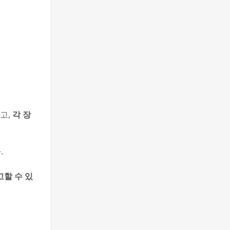
고,
각 장
.
고할 수 있