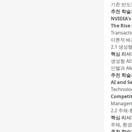
기존 반도
추천 학술
NVIDIA's 
The Rise
Transact
이론적 배
2.1 생성
핵심 리서
생성형 A
인텔과 A
추천 학술
AI and S
Technol
Competit
Manageme
2.2 주
핵심 리서
주체, 환
추천 학술