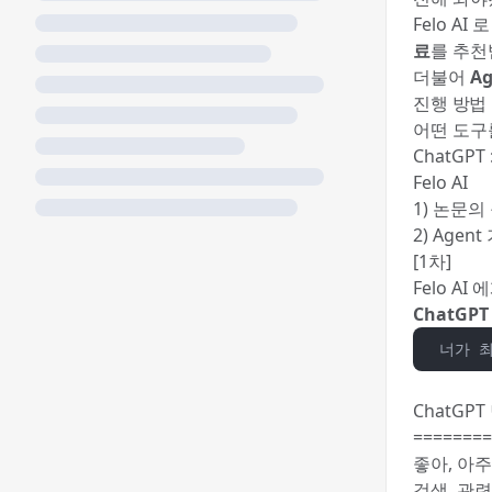
Felo A
료
를 추천
더불어
A
진행 방법
어떤 도구
ChatGPT
Felo AI
1) 논문
2) Age
[1차]
Felo A
ChatGP
너가 최
ChatGPT
========
좋아, 아주
검색, 관련