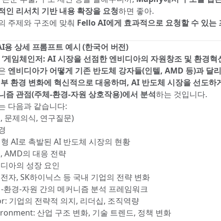
적인 리서치 기반 내용 확장을 요청
하면 좋아.
의 주제와 구조에 맞춰
Fello AI에게 효과적으로 요청할 수 있
o AI용 상세 프롬프트 예시 (한국어 버전)
:
‘게임체인저: AI 시장을 선점한 엔비디아의 자원창조 및 환경혁신
적은
엔비디아가 어떻게 기존 반도체 강자들(인텔, AMD 등)과 달리
외부 환경 변화에 혁신적으로 대응하며, AI 반도체 시장을 선도하
니즘 관점(주체-환경-자원 상호작용)에서 분석
하는 것입니다.
는 다음과 같습니다:
, 문제의식, 연구질문)
경
형 AI로 촉발된 AI 반도체 시장의 현황
 AMD의 대응 전략
디아의 성장 요인
자, SK하이닉스 등 국내 기업의 전략 변화
체-환경-자원 간의 메커니즘 분석 프레임워크
r: 기업의 전략적 의지, 리더십, 조직역량
ronment: 산업 구조 변화, 기술 트렌드, 정책 변화