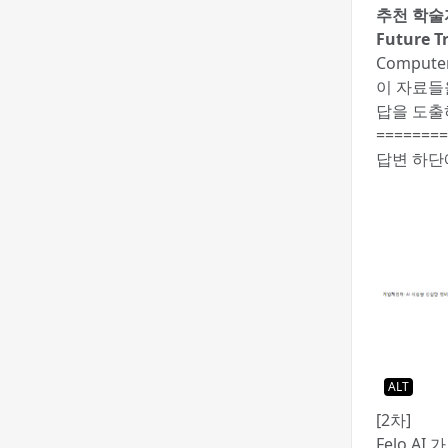
추천 학술
Future T
Computer
이 자료들
답을 도출
========
답변 하단
ALT
[2차]
Felo A