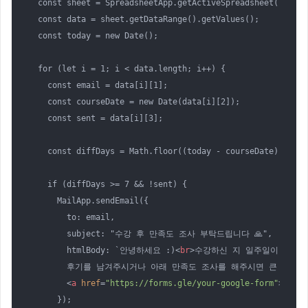
  const sheet = SpreadsheetApp.getActiveSpreadsheet().g
  const data = sheet.getDataRange().getValues();

  const today = new Date();

  for (let i = 1; i < data.length; i++) {

    const email = data[i][1];

    const courseDate = new Date(data[i][2]);

    const sent = data[i][3];

    const diffDays = Math.floor((today - courseDate) / (10
    if (diffDays >= 7 && !sent) {

      MailApp.sendEmail({

        to: email,

        subject: "수강 후 만족도 조사 부탁드립니다 🙏",

        htmlBody: `안녕하세요 :)
<
br
>
수강하신 지 일주일이 되었습
        후기를 남겨주시거나 아래 만족도 조사를 해주시면 큰 도움이
<
a
href
=
"https://forms.gle/your-google-form"
>
만족도
      });
