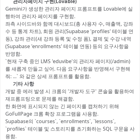
4️⃣
관리자페이지 구현(Lovable)
Gemini가 생성한 관리자 페이지 프롬프트를 Lovable에 실
행하여 관리자 페이지를 구현함.
좌측 사이드바와 함께 대시보드(총 사용자 수, 매출액, 강좌
수 등 통계 차트), 회원 관리(Supabase 'profiles' 테이블 연
동), 강좌 관리(새 강좌 등록 및 수정 폼), 결제 및 수강 내역
(Supabase 'enrollments' 테이블 연동) 등의 요구사항을
반영함.
`현재 구축 중인 LMS 'eduvibe'의 관리자 페이지(/admin)
를 새롭게 만들고 싶어. 다음 요구사항을 반영해서 구현해
줘: ...` 와 같은 상세 프롬프트를 활용함.
5️⃣
기타 사항
개발 중 에러 발생 시 크롬의 '개발자 도구' 콘솔을 활용하여
재프롬프팅으로 문제를 해결함.
한 화면에 표시되지 않는 긴 페이지를 캡처하기 위해
GoFullPage 크롬 확장 프로그램을 사용함.
Supabase의 `courses`, `enrollments`, `lessons`,
`profiles` 테이블 및 스토리지를 초기화하는 SQL 구문을 사
용함.