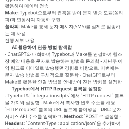
활용하여 데이터 전송
Make
: Typebot으로부터 웹훅을 받아 문자 발송 모듈(쏠라
피)과 연동하여 자동화 구현
쏠라피
: Make를 통해 문자 메시지(SMS)를 실제로 발송하
는 데 사용
진행 세부 내용 🔍
1️⃣ AI 활용하여 연동 방법 탐색함
- ChatGPT와 대화하며 Typebot과 Make를 연결하여 헬스
장 예약 내용을 문자로 발송하는 방법을 문의함 - 지난주 예
약 링크를 이메일로 발송했던 경험을 바탕으로, 이번에는
문자 발송 방법을 구체적으로 질문함 - ChatGPT로부터
Make를 활용한 연결 방법을 안내받아 진행 방향을 설정함
2️⃣ Typebot에서 HTTP Request 블록을 설정함
- Typebot의 `integrationsdpts`에서 `HTTP request` 블록
을 가져와 설정함 - Make에서 복사한 웹훅 주소를 해당
`HTTP request` 블록의 URL 필드에 붙여넣음 -
URL
: 문자
서비스 API 주소를 입력하고,
Method
: `POST`로 설정함 -
Headers
: `Content-Type : application/json`을 추가하여