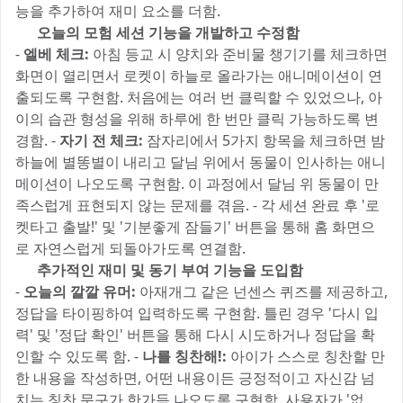
능을 추가하여 재미 요소를 더함.
3️⃣ 오늘의 모험 세션 기능을 개발하고 수정함
-
엘베 체크:
아침 등교 시 양치와 준비물 챙기기를 체크하면
화면이 열리면서 로켓이 하늘로 올라가는 애니메이션이 연
출되도록 구현함. 처음에는 여러 번 클릭할 수 있었으나, 아
이의 습관 형성을 위해 하루에 한 번만 클릭 가능하도록 변
경함. -
자기 전 체크:
잠자리에서 5가지 항목을 체크하면 밤
하늘에 별똥별이 내리고 달님 위에서 동물이 인사하는 애니
메이션이 나오도록 구현함. 이 과정에서 달님 위 동물이 만
족스럽게 표현되지 않는 문제를 겪음. - 각 세션 완료 후 '로
켓타고 출발!' 및 '기분좋게 잠들기' 버튼을 통해 홈 화면으
로 자연스럽게 되돌아가도록 연결함.
4️⃣ 추가적인 재미 및 동기 부여 기능을 도입함
-
오늘의 깔깔 유머:
아재개그 같은 넌센스 퀴즈를 제공하고,
정답을 타이핑하여 입력하도록 구현함. 틀린 경우 '다시 입
력' 및 '정답 확인' 버튼을 통해 다시 시도하거나 정답을 확
인할 수 있도록 함. -
나를 칭찬해!:
아이가 스스로 칭찬할 만
한 내용을 작성하면, 어떤 내용이든 긍정적이고 자신감 넘
치는 칭찬 문구가 한가득 나오도록 구현함. 사용자가 '없