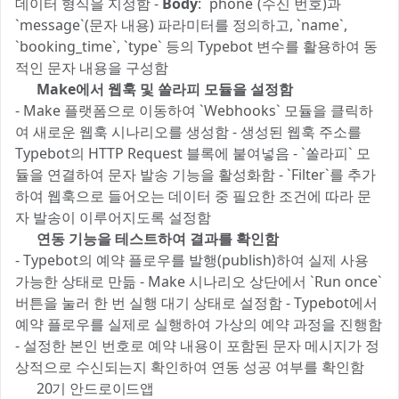
데이터 형식을 지정함 -
Body
: `phone`(수신 번호)과
`message`(문자 내용) 파라미터를 정의하고, `name`,
`booking_time`, `type` 등의 Typebot 변수를 활용하여 동
적인 문자 내용을 구성함
3️⃣ Make에서 웹훅 및 쏠라피 모듈을 설정함
- Make 플랫폼으로 이동하여 `Webhooks` 모듈을 클릭하
여 새로운 웹훅 시나리오를 생성함 - 생성된 웹훅 주소를
Typebot의 HTTP Request 블록에 붙여넣음 - `쏠라피` 모
듈을 연결하여 문자 발송 기능을 활성화함 - `Filter`를 추가
하여 웹훅으로 들어오는 데이터 중 필요한 조건에 따라 문
자 발송이 이루어지도록 설정함
4️⃣ 연동 기능을 테스트하여 결과를 확인함
- Typebot의 예약 플로우를 발행(publish)하여 실제 사용
가능한 상태로 만듦 - Make 시나리오 상단에서 `Run once`
버튼을 눌러 한 번 실행 대기 상태로 설정함 - Typebot에서
예약 플로우를 실제로 실행하여 가상의 예약 과정을 진행함
- 설정한 본인 번호로 예약 내용이 포함된 문자 메시지가 정
상적으로 수신되는지 확인하여 연동 성공 여부를 확인함
📚 20기 안드로이드앱