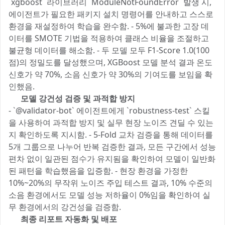
`xgboost` 라이브러리 `ModuleNotFoundError` 발생 시,
에이전트가 필요한 패키지 설치 명령어를 안내하고 스스로
환경을 재설정하여 학습을 완수함. - 5%에 불과한 고장 데
이터를 SMOTE 기법을 적용하여 클래스 비율을 조절하고
불균형 데이터를 해소함. - 두 모델 모두 F1-Score 1.0(100
점)의 정밀도를 달성했으며, XGBoost 모델 분석 결과 온도
신호가 약 70%, 소음 신호가 약 30%의 기여도를 보임을 확
인했음.
3️⃣ 모델 강건성 검증 및 과적합 방지
- `@validator-bot` 에이전트에게 `robustness-test` 스킬
을 사용하여 과적합 방지 및 실무 현장 노이즈 견딜 수 있는
지 확인하도록 지시함. - 5-Fold 교차 검증을 통해 데이터를
5개 그룹으로 나누어 반복 검증한 결과, 모든 구간에서 성능
편차 없이 일관된 점수가 유지됨을 확인하여 모델이 일반화
된 패턴을 학습했음을 입증함. - 현장 환경을 가정한
10%~20%의 무작위 노이즈 주입 테스트 결과, 10% 수준의
소음 환경에서도 모델 성능 저하율이 0%임을 확인하여 실
무 환경에서의 강건성을 검증함.
4️⃣ 최종 리포트 자동화 및 배포