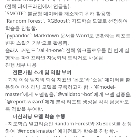
(전체 파이프라인에서 언급됨).
`SMOTE`: 불균형 데이터를 해소하기 위해 활용함.
`Random Forest`, `XGBoost`: 지도학습 모델로 선정하여
학습을 진행함.
`pypandoc`: Markdown 문서를 Word로 변환하는 리포트
변환 스킬의 기반으로 활용됨.
슬래시 커맨드 `/all-in-one`: 전체 워크플로우를 한 번에 실
행하는 파이프라인 자동화의 트리거로 사용됨.
진행 세부 내용 🔍
1️⃣ 전문가팀 소개 및 역할 부여
- 기계 이상 탐지의 핵심 지표인 '온도'와 '소음' 데이터를 활
용하여 머신러닝 모델을 구축하고자 함. - `@model-
master`에게 모델링을, `@validator-bot`에게 모델 검증을,
`@report-wizard`에게 분석 리포트 생성을 각각 담당하도
록 역할을 부여함.
2️⃣ 머신러닝 모델 학습 수행
- 지도학습 알고리즘인 Random Forest와 XGBoost를 선정
하여 `@model-master` 에이전트가 학습을 진행함. -