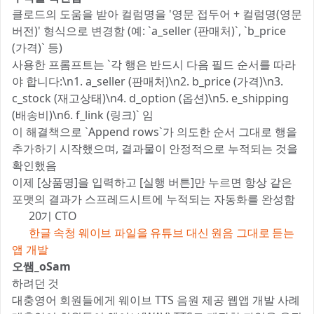
클로드의 도움을 받아 컬럼명을 '영문 접두어 + 컬럼명(영문
버전)' 형식으로 변경함 (예: `a_seller (판매처)`, `b_price
(가격)` 등)
사용한 프롬프트는 `각 행은 반드시 다음 필드 순서를 따라
야 합니다:\n1. a_seller (판매처)\n2. b_price (가격)\n3.
c_stock (재고상태)\n4. d_option (옵션)\n5. e_shipping
(배송비)\n6. f_link (링크)` 임
이 해결책으로 `Append rows`가 의도한 순서 그대로 행을
추가하기 시작했으며, 결과물이 안정적으로 누적되는 것을
확인했음
이제 [상품명]을 입력하고 [실행 버튼]만 누르면 항상 같은
포맷의 결과가 스프레드시트에 누적되는 자동화를 완성함
📚 20기 CTO
✍️
한글 속청 웨이브 파일을 유튜브 대신 원음 그대로 듣는
앱 개발
오쌤_oSam
하려던 것 📝
대충영어 회원들에게 웨이브 TTS 음원 제공 웹앱 개발 사례