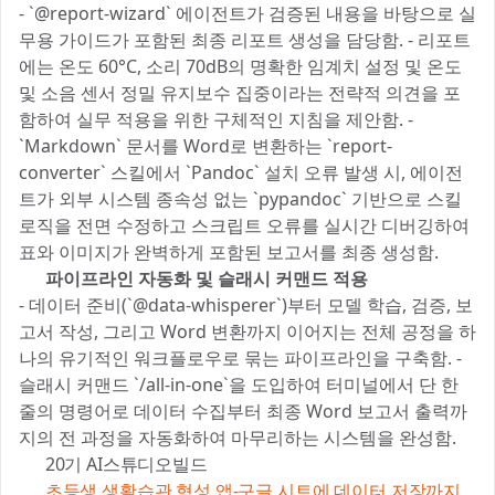
- `@report-wizard` 에이전트가 검증된 내용을 바탕으로 실
무용 가이드가 포함된 최종 리포트 생성을 담당함. - 리포트
에는 온도 60°C, 소리 70dB의 명확한 임계치 설정 및 온도
및 소음 센서 정밀 유지보수 집중이라는 전략적 의견을 포
함하여 실무 적용을 위한 구체적인 지침을 제안함. -
`Markdown` 문서를 Word로 변환하는 `report-
converter` 스킬에서 `Pandoc` 설치 오류 발생 시, 에이전
트가 외부 시스템 종속성 없는 `pypandoc` 기반으로 스킬
로직을 전면 수정하고 스크립트 오류를 실시간 디버깅하여
표와 이미지가 완벽하게 포함된 보고서를 최종 생성함.
5️⃣ 파이프라인 자동화 및 슬래시 커맨드 적용
- 데이터 준비(`@data-whisperer`)부터 모델 학습, 검증, 보
고서 작성, 그리고 Word 변환까지 이어지는 전체 공정을 하
나의 유기적인 워크플로우로 묶는 파이프라인을 구축함. -
슬래시 커맨드 `/all-in-one`을 도입하여 터미널에서 단 한
줄의 명령어로 데이터 수집부터 최종 Word 보고서 출력까
지의 전 과정을 자동화하여 마무리하는 시스템을 완성함.
📚 20기 AI스튜디오빌드
✍️
초등생 생활습관 형성 앱-구글 시트에 데이터 저장까지