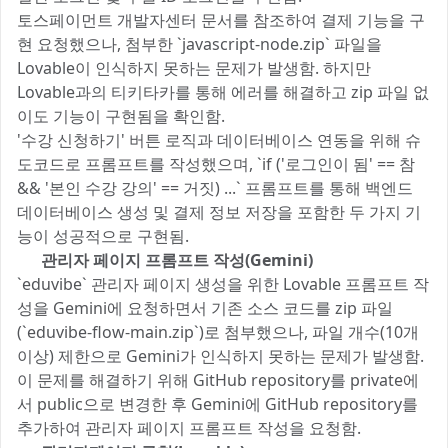
토스페이먼트 개발자센터 문서를 참조하여 결제 기능을 구
현 요청했으나, 첨부한 `javascript-node.zip` 파일을
Lovable이 인식하지 못하는 문제가 발생함. 하지만
Lovable과의 티키타카를 통해 에러를 해결하고 zip 파일 없
이도 기능이 구현됨을 확인함.
'수강 신청하기' 버튼 로직과 데이터베이스 연동을 위해 슈
도코드로 프롬프트를 작성했으며, `if ('로그인이 됨' == 참
&& '본인 수강 강의' == 거짓) ...` 프롬프트를 통해 백엔드
데이터베이스 생성 및 결제 정보 저장을 포함한 두 가지 기
능이 성공적으로 구현됨.
3️⃣
관리자 페이지 프롬프트 작성(Gemini)
`eduvibe` 관리자 페이지 생성을 위한 Lovable 프롬프트 작
성을 Gemini에 요청하면서 기존 소스 코드를 zip 파일
(`eduvibe-flow-main.zip`)로 첨부했으나, 파일 개수(10개
이상) 제한으로 Gemini가 인식하지 못하는 문제가 발생함.
이 문제를 해결하기 위해 GitHub repository를 private에
서 public으로 변경한 후 Gemini에 GitHub repository를
추가하여 관리자 페이지 프롬프트 작성을 요청함.