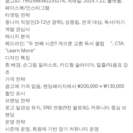
광고ID: 1952588382233274, 게재일: 2025.7.22, 플랫폼:
페이스북/인스타그램
타겟팅 전략
중니어 직장인(3-12년 경력), 성중립, 전국 대상, 독서/자기
계발 관심사
메시지 분석
헤드라인: "두 번째 시즌‼ 게으른 교환 독서 클럽📚", CTA:
"Learn More"
디자인 특징
흰 배경, 손그림 일러스트, 카드형 슬라이더, 밑줄/따옴표 강
조
가격 전략
광고에 가격 없음, 랜딩페이지에서 ₩200,000→ ₩130,000
할인 표시
브랜딩 전략
로고 일관성 유지, SNS 연동(9천 팔로워), 커뮤니티 중심 브
랜딩
운영 전략
시즌제 운영, 회원제 기반 장기 커뮤니티 운영