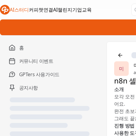
AI스터디
커피챗연결
AI챌린지
기업교육
새 탭에서 열림
새 탭에서 열림
새 탭에서 열림
홈
커뮤니티 이벤트
미
a
GPTers 사용가이드
n8n 
공지사항
소개
모각 오전
어요.
완전 초보
그래도 끝
진행 방법
사용한 도