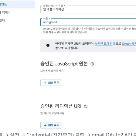
 → 설정 → Credential (자격증명) 클릭 → gmail OAuth2 API