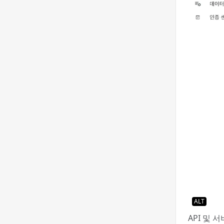
ALT
API 및 