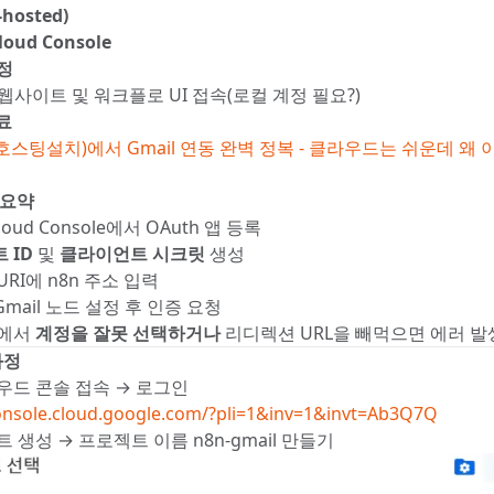
-hosted)
loud Console
계정
 웹사이트 및 워크플로 UI 접속(로컬 계정 필요?)
료
호스팅설치)에서 Gmail 연동 완벽 정복 - 클라우드는 쉬운데 왜
 요약
Cloud Console에서 OAuth 앱 등록
 ID
및
클라이언트 시크릿
생성
RI에 n8n 주소 입력
Gmail 노드 설정 후 인증 요청
정에서
계정을 잘못 선택하거나
리디렉션 URL을 빼먹으면 에러 발
과정
우드 콘솔 접속 → 로그인
console.cloud.google.com/?pli=1&inv=1&invt=Ab3Q7Q
 생성 → 프로젝트 이름 n8n-gmail 만들기