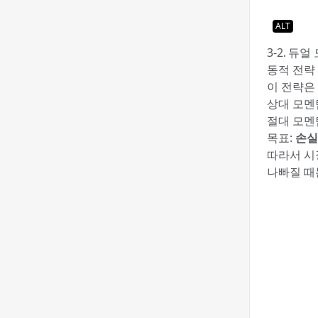
ALT
3-2. 듀
동적 전략
이 전략은
상대 모멘
절대 모멘
목표:
손실
따라서 시
나빠질 때