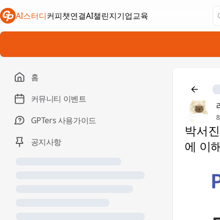
AI스터디
커피챗연결
AI챌린지
기업교육
새 탭에서 열림
새 탭에서 열림
새 탭에서 열림
홈
커뮤니티 이벤트
8
GPTers 사용가이드
박서진님
공지사항
에 이해