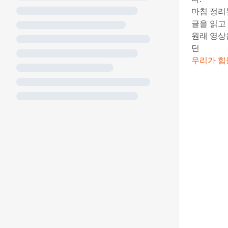
마침 정리
글을 읽고
원래 영상
던
우리가 힘들