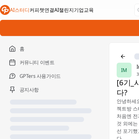
AI스터디
커피챗연결
AI챌린지
기업교육
새 탭에서 열림
새 탭에서 열림
새 탭에서 열림
홈
커뮤니티 이벤트
IM
GPTers 사용가이드
[6기_
공지사항
다?
안녕하세요
젝트방 스
처음엔 전
것 외에는
선 포기했
다.