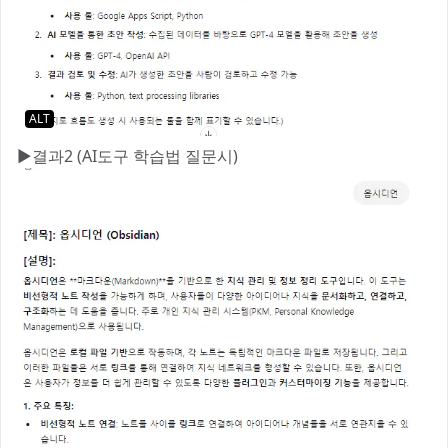
ALT
‎​▶결과2 (AI도구 학습법 질문시)