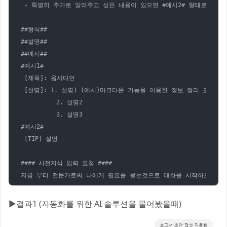
 - 특별히 추가로 알려주고 싶은 내용이 있으면 #예시2# 형태로 알려줘
##형식##

##설명##

##예시##

#예시1# 

 [제목]: 옵시디언

 [설명]: 1. 설명1 (예시)마크다운 기능을 이용한 정보 정리 도구

          2. 설명2

          3. 설명3

#예시2# 

 [TIP] 설명

#### 사전지식 입력 요청 ####

지금 부터 전문가로써 나에게 필요를 묻는것으로 대화를 시작하도록하자
▶결과1 (자동화를 위한 AI 솔루션을 물어봤을때)