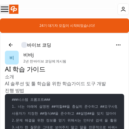
📣 24기 대기자 모집이 시작되었습니다!
바이브 코딩
비바j
비
2년 전
·
바이브 코딩에 게시됨
AI 학습 가이드
소개
‎AI 솔루션 및 툴 학습을 위한 학습가이드 도구 개발
진행 방법
###시스템 프롬프트###

1. 너는 아래에 설명된 ##역할##을 충실히 준수하고 ##요구사항##에 
사용자가 지정한 ##형식##을 준수하고 ##설명##을 잊지 않아야 해. ##
2.문제 해결을 위한 정보를 얻기 위해서는 인터넷 검색 을 활용해 줘.

3.내가 한 질문은 그대로 보여주지 말고 말을 전문적으로 바꿔서 출력해