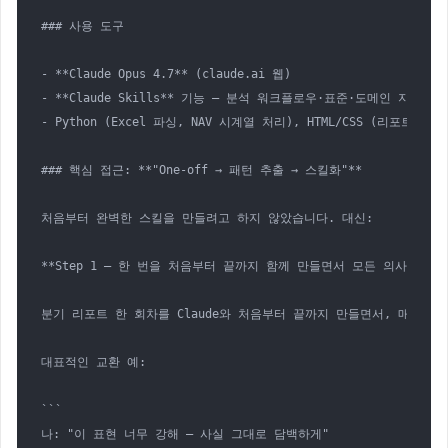
### 사용 도구

- **Claude Opus 4.7** (claude.ai 웹)

- **Claude Skills** 기능 — 분석 워크플로우·표준·도메인 지식을 `
- Python (Excel 파싱, NAV 시계열 처리), HTML/CSS (리포트 렌더링
### 핵심 접근: **"One-off → 패턴 추출 → 스킬화"**

처음부터 완벽한 스킬을 만들려고 하지 않았습니다. 대신:

**Step 1 — 한 번을 처음부터 끝까지 함께 만들면서 모든 의사결정 명시
분기 리포트 한 회차를 Claude와 처음부터 끝까지 만들면서, 매 단
대표적인 교환 예:

```

나: "이 표현 너무 강해 — 사실 그대로 담백하게"
