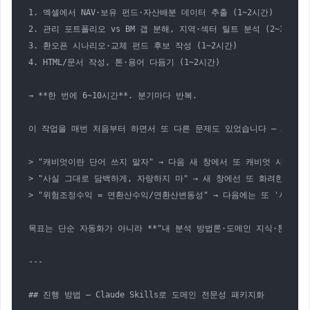
1. 엑셀에서 NAV·보유 펀드·자산배분 데이터 추출 (1~2시간)

2. 관리 포트폴리오 vs BM 갭 분해, 지역·섹터 틸트 분석 (2~3시간)

3. 환오픈 시나리오·교체 펀드 후보 작성 (1~2시간)

4. HTML/문서 작성, 톤·용어 다듬기 (1~2시간)

→ **한 번에 6~10시간**. 분기마다 반복.

이 작업을 매번 처음부터 하면서 또 다른 문제도 있었습니다 — 새 창을 열
> "캐비엇이란 단어 쓰지 말자" → 다음 새 창에서 또 캐비엇 사용

> "사실 그대로 담백하게, 자랑하지 마" → 새 창에선 또 화려한 형용

> "위험조정수익 = 연환산수익/연환산변동성" → 다음에는 또 '샤프-라
목표는 단순 자동화가 아니라 **"내 분석 방법론·도메인 지식·톤 규약을
---

## 진행 방법 — Claude Skills로 도메인 전문성 패키지화
