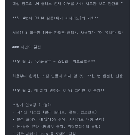
핵심 펀드의 UH 클래스 존재 여부를 사내 시트만 보고 판단해 "운영팀 
**5. 4번째 PM 뷰 질문(위기 시나리오)의 가치**

처음엔 3 질문만 (한국·환오픈·금리). 사용자가 "더 유익한 질문 추천"을
### 나만의 꿀팁

**🎯 팁 1: "One-off → 스킬화" 워크플로우**

처음부터 완벽한 스킬 만들려 하지 말 것. **한 번 완전한 산출물을 만
**🎯 팁 2: 매 회차 변하는 것 vs 고정인 것 분리**

스킬에 인코딩 (고정):

- 디자인 시스템 (컬러 팔레트, 폰트, 컴포넌트)

- 분석 프레임 (Brinson 수식, 시나리오 대칭 원칙)

- 톤·용어 규약 (캐비엇 금지, 위험조정수익 통일)

- 기관 사례·thesis 등 도메인 지식
