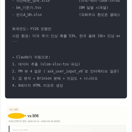
- 자산배분_명세.xlsx              (지역·섹터·look-through 비중
- bm_기준가.tsv                  (BM 일별 시계열)

- 펀드A_UH.xlsx                  (외화주식 환오픈 클래스 NAV)

회계연도: FY26 진행만

시장 환경: 미국 추가 인상 확률 53%, 한국 올해 2회+ 인상 expectati
```

→ Claude가 자동으로:

1. 데이터 추출 (xlsm·xlsx·tsv 파싱)

2. PM 뷰 4 질문 (`ask_user_input_v0`로 인터랙티브 질문)

3. 갭 분석 + Brinson 분해 + 민감도 + 시나리오

4. 8페이지 HTML 리포트 생성
