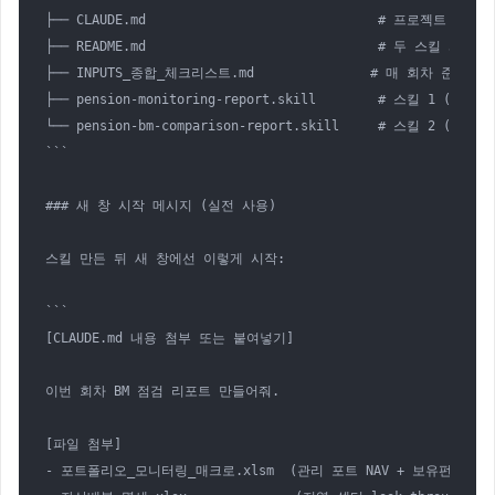
├── CLAUDE.md                              # 프로젝트 
├── README.md                              # 두 스킬 사용 
├── INPUTS_종합_체크리스트.md               # 매 회차 준비할
├── pension-monitoring-report.skill        # 스킬 1 (AP vs
└── pension-bm-comparison-report.skill     # 스킬 2 (AP vs
```

### 새 창 시작 메시지 (실전 사용)

스킬 만든 뒤 새 창에선 이렇게 시작:

```

[CLAUDE.md 내용 첨부 또는 붙여넣기]

이번 회차 BM 점검 리포트 만들어줘.

[파일 첨부]

- 포트폴리오_모니터링_매크로.xlsm  (관리 포트 NAV + 보유펀드 + 