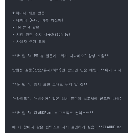
회차마다 새로 받음:

- 데이터 (NAV, 비중 최신화)

- PM 뷰 4 답변

- 시장 환경 수치 (FedWatch 등)

- 사용자 추가 요청

**🎯 팁 3: PM 뷰 질문에 "위기 시나리오" 항상 포함**

방향성 질문(상승/유지/하락)만 받으면 단순 베팅. **위기 시나리오 답
**🎯 팁 4: 임시 표현 그대로 두지 말 것**

"~라이크", "~비슷한" 같은 임시 표현이 보고서에 굳으면 나중에 클라이
**🎯 팁 5: CLAUDE.md = 프로젝트 컨텍스트**

매 새 창마다 같은 컨텍스트 다시 설명하기 싫음. **CLAUDE.md 파