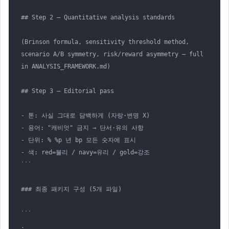
## Step 2 — Quantitative analysis standards

(Brinson formula, sensitivity threshold method, 

scenario A/B symmetry, risk/reward asymmetry — full referen
in ANALYSIS_FRAMEWORK.md)

## Step 3 — Editorial pass

- 톤: 사실 그대로 담백하게 (자랑·변명 X)

- 용어: "캐비엇" 금지 → 단서·유의 사항

- 단위: % %p 년 bp 모든 숫자에 표시

- 색: red=불리 / navy=유리 / gold=강조

```

### 최종 패키지 구성 (5개 파일)

```

.
