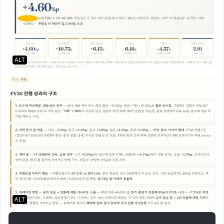
ALT
ALT