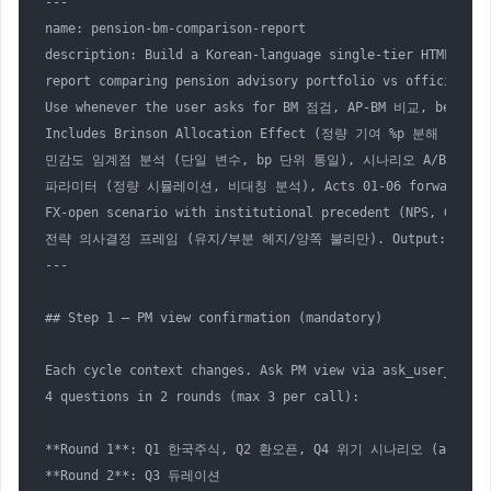
---

name: pension-bm-comparison-report

description: Build a Korean-language single-tier HTML monit
report comparing pension advisory portfolio vs official be
Use whenever the user asks for BM 점검, AP-BM 비교, beat-BM
Includes Brinson Allocation Effect (정량 기여 %p 분해 with 
민감도 임계점 분석 (단일 변수, bp 단위 통일), 시나리오 A/B 대칭 

파라미터 (정량 시뮬레이션, 비대칭 분석), Acts 01-06 forward plan
FX-open scenario with institutional precedent (NPS, GPFG,
전략 의사결정 프레임 (유지/부분 헤지/양쪽 불리만). Output: 8-page 
---

## Step 1 — PM view confirmation (mandatory)

Each cycle context changes. Ask PM view via ask_user_input_
4 questions in 2 rounds (max 3 per call):

**Round 1**: Q1 한국주식, Q2 환오픈, Q4 위기 시나리오 (always t
**Round 2**: Q3 듀레이션
