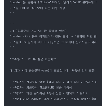
Claude: 톤 중립화 ("악화"→"확대", "손해다"→"AP 불리하게")

→ 스킬 EDITORIAL.md에 표준 매핑 저장

```

```

나: "외화주식 펀드 A에 UH 클래스 있어"

Claude: (사내 등록 미확인이라 잘못 표시) → "운영팀 확인 필요" 표
→ 스킬에 "사용자가 데이터 제공하면 그 데이터 신뢰" 규약 추가

```

**Step 2 — PM 뷰 질문 표준화**

매 회차 시장 판단(PM view)이 필요합니다. 처음엔 임의 질문 → 4 질
- **Q1**: 한국주식 방향 (적극 확대 / 점진 확대 / 유지 / 축소)

- **Q2**: 외화주식 환오픈(UH) 전환 적극성

- **Q3**: 채권 듀레이션 (즉시 전면 / 단계적 / 유지)

- **Q4: 가장 우려되는 위기 시나리오** ← **항상 함께** (미국 침