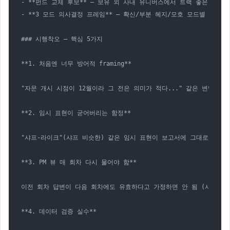
- **펀드 교체 후보** — 보유 외 사내 유니버스에서 트랙 좋은 펀드 
- **3 모드 의사결정 프레임** — 확신/부분 헤지/모호 모드별 액션 분
### 시행착오 — 핵심 5가지

**1. 처음엔 너무 방어적 framing**

"자문 개시 시점이 12월이라 그 전은 의미가 적다..." 같은 변명을 Cla
**2. 임시 표현이 굳어버리는 함정**

"샤프-라이크"(샤프 비슷한) 같은 임시 표현이 보고서에 그대로 정착할 뻔
**3. PM 뷰 매 회차 다시 물어야 함**

이전 회차 답변이 다음 회차에도 유효하다고 가정하면 안 됨 (시장 환경이 매
**4. 데이터 검증 실수**
