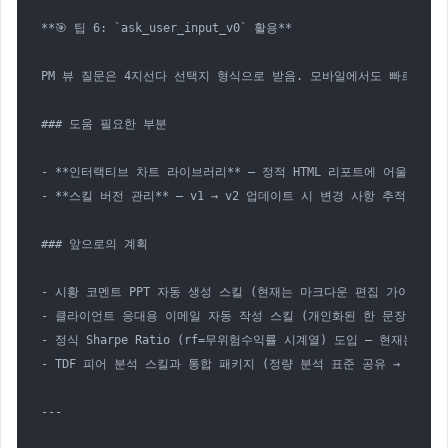
**🎯 팁 6: `ask_user_input_v0` 활용**

PM 뷰 질문은 4지선다 선택지 형식으로 받음. 모바일에서도 빠르게 답 
### 도움 필요한 부분

- **인터랙티브 차트 라이브러리** — 정적 HTML 리포트에 어울리는 추
- **스킬 버전 관리** — v1 → v2 업데이트 시 변경 사항 추적 좋은 방
### 앞으로의 계획

- 시황 코멘트 PPT 자동 생성 스킬 (현재는 마크다운 편집 가이드까지만
- 클라이언트 응대용 이메일 자동 작성 스킬 (개인화된 한 문장 hook 
- 정식 Sharpe Ratio (rf=무위험수익률 시계열) 도입 — 현재는 rf=
- TDF 피어 분석 스킬과 통합 패키지 (정량 분석 표준 공유 → 더 깊은
---
