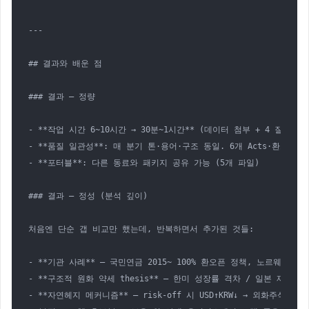
---

## 결과와 배운 점

### 결과 — 정량

- **작업 시간 6~10시간 → 30분~1시간** (데이터 첨부 + 4 질문 답변
- **품질 일관성**: 매 분기 톤·용어·구조 동일. 6개 Acts·환오픈 
- **포터블**: 다른 동료와 패키지 공유 가능 (5개 파일)

### 결과 — 정성 (분석 깊이)

처음엔 단순 갭 비교만 했는데, 반복하면서 추가된 것들:

- **기관 사례** — 국민연금 2015~ 100% 환오픈 정책, 노르웨이 
- **구조적 원화 약세 thesis** — 한미 성장률 격차 / 일본 재정확
- **자연헤지 메커니즘** — risk-off 시 USD↑KRW↓ → 외화주식 