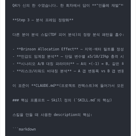
Q4가 신의 한 수였습니다. 한 회차에서 답이 **"인플레 재발"**이었는데
**Step 3 — 분석 프레임 정량화**

다른 분야 분석 스킬(TDF 피어 분석)의 정량 분석 패턴을 흡수:

- **Brinson Allocation Effect** — 지역·섹터 틸트를 정성 표 →
- **민감도 임계점 분석** — 단일 변수별 ±5/10/15%p 충격 시 갭
- **시나리오 A/B 대칭 파라미터** — A의 ×(-1) = B, 같은 폭 반대
- **리스크/리워드 비대칭 분석** — A 갭 변동폭 vs B 갭 변동폭 →
이 표준이 **CLAUDE.md**(프로젝트 컨텍스트)에 들어가서 모든 자
### 핵심 프롬프트 — Skill 정의 (`SKILL.md`의 핵심)

스킬을 만들 때 사용한 description의 핵심:

```markdown
