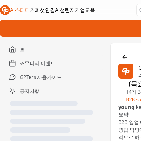
AI스터디
커피챗연결
AI챌린지
기업교육
새 탭에서 열림
새 탭에서 열림
새 탭에서 열림
홈

커뮤니티 이벤트
GPTers 사용가이드
🏆 (
공지사항
📚 14기
✍️
B2B 
young k
요약
B2B 영
영업 담당
적으로 해