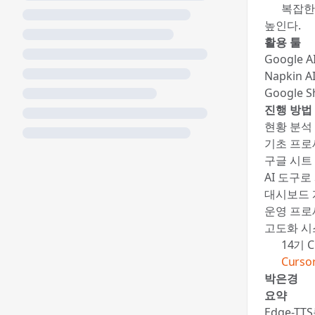
🍯 복잡
높인다.
활용 툴
Google 
Napkin 
Google
진행 방법
현황 분석 
기초 프로
구글 시트 구
AI 도구로
대시보드 개
운영 프로
고도화 시스
📚 14기
✍️
Curs
박은경
요약
Edge-