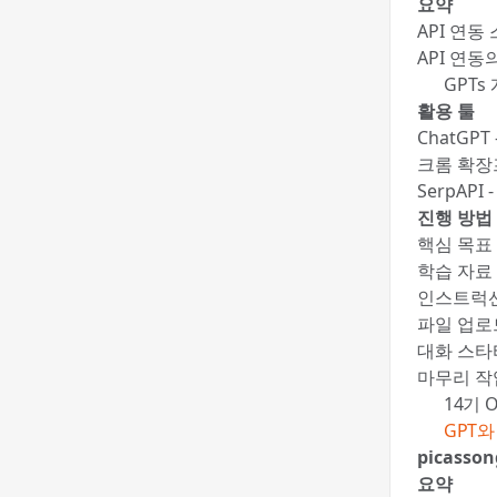
요약
API 연동
API 연
🍯 GP
활용 툴
ChatGP
크롬 확장
SerpAPI
진행 방법
핵심 목표 
학습 자료
인스트럭션
파일 업로드
대화 스타
마무리 작업
📚 14기 
✍️
GPT와
picasson
요약