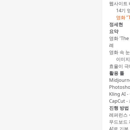
웹사이트 
📚 14
✍️
영화 "
정세현
요약
영화 'Th
례
영화 속 
🍯 이미
효율이 극
활용 툴
Midjou
Photos
Kling 
CapCut
진행 방법
레퍼런스 
무드보드 
AI로 기본 