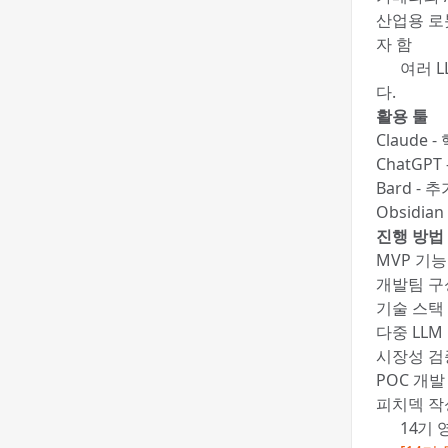
산업용 로
자 함
🍯 여러
다.
활용 툴
Claude
ChatGP
Bard -
Obsidi
진행 방법
MVP 기능
개발팀 구성
기술 스택
다중 LLM
시장성 검증
POC 개발
피치덱 작
📚 14