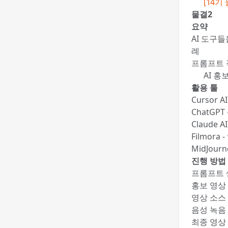
✍️
[14기
물결2
요약
AI 도구들
례
프롬프트 
🍯 AI 
활용 툴
Cursor 
ChatGP
Claude
Filmora
MidJou
진행 방법
프롬프트 
홍보 영상
영상 소스 
음성 녹음 및
최종 영상 