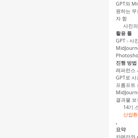
GPT와 
원하는 무
자 함
🍯 사진
활용 툴
GPT - 
MidJour
Photos
진행 방법
레퍼런스 
GPT로 사
프롬프트 최적
MidJou
결과물 보정
📚 14
✍️
산업환
,
요약
카메라와 